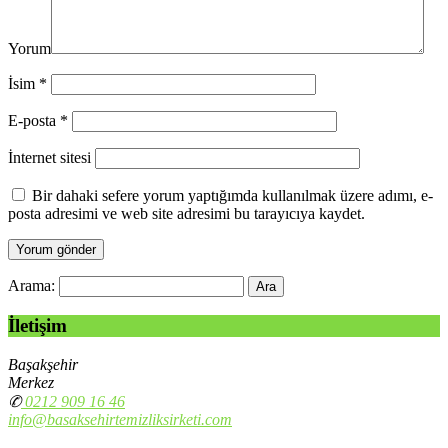
Yorum
İsim
*
E-posta
*
İnternet sitesi
Bir dahaki sefere yorum yaptığımda kullanılmak üzere adımı, e-
posta adresimi ve web site adresimi bu tarayıcıya kaydet.
Arama:
İletişim
Başakşehir
Merkez
✆
0212 909 16 46
info@basaksehirtemizliksirketi.com