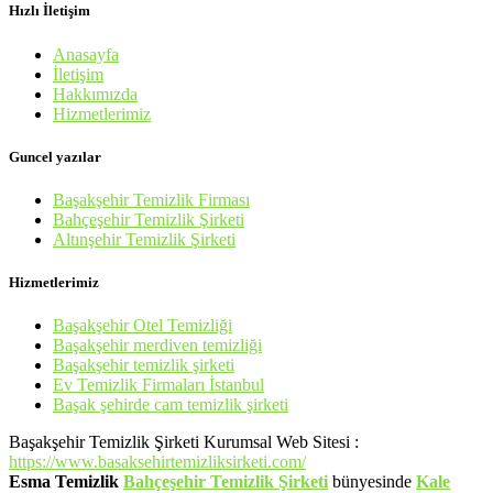
Hızlı İletişim
Anasayfa
İletişim
Hakkımızda
Hizmetlerimiz
Guncel yazılar
Başakşehir Temizlik Firması
Bahçeşehir Temizlik Şirketi
Altınşehir Temizlik Şirketi
Hizmetlerimiz
Başakşehir Otel Temizliği
Başakşehir merdiven temizliği
Başakşehir temizlik şirketi
Ev Temizlik Firmaları İstanbul
Başak şehirde cam temizlik şirketi
Başakşehir Temizlik Şirketi Kurumsal Web Sitesi :
https://www.basaksehirtemizliksirketi.com/
Esma Temizlik
Bahçeşehir Temizlik Şirketi
bünyesinde
Kale