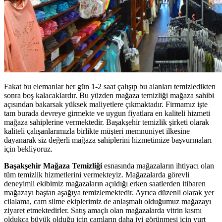
Fakat bu elemanlar her gün 1-2 saat çalışıp bu alanları temizledikten
sonra boş kalacaklardır. Bu yüzden mağaza temizliği mağaza sahibi
açısından bakarsak yüksek maliyetlere çıkmaktadır. Firmamız işte
tam burada devreye girmekte ve uygun fiyatlara en kaliteli hizmeti
mağaza sahiplerine vermektedir. Başakşehir temizlik şirketi olarak
kaliteli çalışanlarımızla birlikte müşteri memnuniyet ilkesine
dayanarak siz değerli mağaza sahiplerini hizmetimize başvurmaları
için bekliyoruz.
Başakşehir Mağaza Temizliği
esnasında mağazaların ihtiyacı olan
tüm temizlik hizmetlerini vermekteyiz. Mağazalarda görevli
deneyimli ekibimiz mağazaların açıldığı erken saatlerden itibaren
mağazayı baştan aşağıya temizlemektedir. Ayrıca düzenli olarak yer
cilalama, cam silme ekiplerimiz de anlaşmalı olduğumuz mağazayı
ziyaret etmektedirler. Satış amaçlı olan mağazalarda vitrin kısmı
oldukça büyük olduğu için camların daha iyi görünmesi için yurt