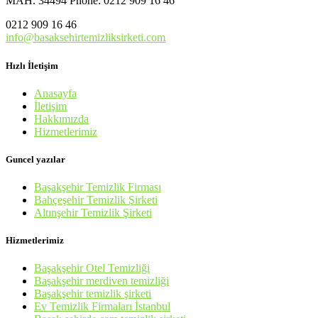
MAH. 34494 Phone: 0212 909 16 46
0212 909 16 46
info@basaksehirtemizliksirketi.com
Hızlı İletişim
Anasayfa
İletişim
Hakkımızda
Hizmetlerimiz
Guncel yazılar
Başakşehir Temizlik Firması
Bahçeşehir Temizlik Şirketi
Altınşehir Temizlik Şirketi
Hizmetlerimiz
Başakşehir Otel Temizliği
Başakşehir merdiven temizliği
Başakşehir temizlik şirketi
Ev Temizlik Firmaları İstanbul