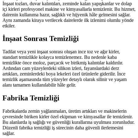
İnşaat tozları, duvar kalıntıları, zeminde kalan yapışkanlar ve dolap
içi kirleri profesyonel makine ve kimyasallarla temizlenir. Bu hizmet,
dairenin kullanıma hazır, sağlıklı ve hijyenik hâle gelmesini sağlar.
Aynı zamanda kiraya verilecek dairelerde ilk izlenimi olumlu yönde
etkiler.
İnşaat Sonrası Temizliği
Tadilat veya yeni inşaat sonrası oluşan ince toz ve ağır kirler,
standart temizlikle kolayca temizlenemez. Bu nedenle kaba
temizlikte önce moloz, parçacık ve birikmiş kalıntılar kaldırılır.
Ardından cam yüzeylerdeki silikon izleri, fayanslardaki derz
artıkları, zeminlerdeki boya lekeleri özel ürünlerle giderilir. İnce
temizlik aşamasında tüm yüzeyler detaylı olarak silinir ve yaşam
alanı tamamen kullanılabilir hâle gelir.
Fabrika Temizliği
Fabrikalarda zemin yağlanmaları, üretim artıkları ve makinelerin
çevresinde biriken kirler özel ekipman ve kimyasallar ile temizlenir.
Bu alanlarda iş sağlığı ve güvenliği kurallarına uyulması zorunludur.
Düzenli fabrika temizliği iş sürecinin daha güvenli ilerlemesini
sağlar.