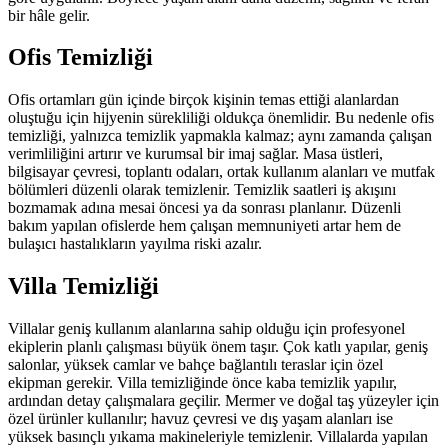
bir hâle gelir.
Ofis Temizliği
Ofis ortamları gün içinde birçok kişinin temas ettiği alanlardan
oluştuğu için hijyenin sürekliliği oldukça önemlidir. Bu nedenle ofis
temizliği, yalnızca temizlik yapmakla kalmaz; aynı zamanda çalışan
verimliliğini artırır ve kurumsal bir imaj sağlar. Masa üstleri,
bilgisayar çevresi, toplantı odaları, ortak kullanım alanları ve mutfak
bölümleri düzenli olarak temizlenir. Temizlik saatleri iş akışını
bozmamak adına mesai öncesi ya da sonrası planlanır. Düzenli
bakım yapılan ofislerde hem çalışan memnuniyeti artar hem de
bulaşıcı hastalıkların yayılma riski azalır.
Villa Temizliği
Villalar geniş kullanım alanlarına sahip olduğu için profesyonel
ekiplerin planlı çalışması büyük önem taşır. Çok katlı yapılar, geniş
salonlar, yüksek camlar ve bahçe bağlantılı teraslar için özel
ekipman gerekir. Villa temizliğinde önce kaba temizlik yapılır,
ardından detay çalışmalara geçilir. Mermer ve doğal taş yüzeyler için
özel ürünler kullanılır; havuz çevresi ve dış yaşam alanları ise
yüksek basınçlı yıkama makineleriyle temizlenir. Villalarda yapılan