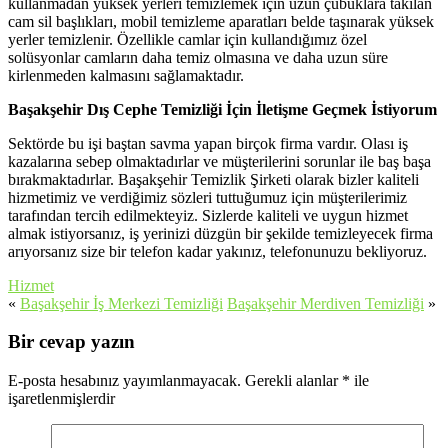
kullanmadan yüksek yerleri temizlemek için uzun çubuklara takılan
cam sil başlıkları, mobil temizleme aparatları belde taşınarak yüksek
yerler temizlenir. Özellikle camlar için kullandığımız özel
solüsyonlar camların daha temiz olmasına ve daha uzun süre
kirlenmeden kalmasını sağlamaktadır.
Başakşehir Dış Cephe Temizliği İçin İletişme Geçmek İstiyorum
Sektörde bu işi baştan savma yapan birçok firma vardır. Olası iş
kazalarına sebep olmaktadırlar ve müşterilerini sorunlar ile baş başa
bırakmaktadırlar. Başakşehir Temizlik Şirketi olarak bizler kaliteli
hizmetimiz ve verdiğimiz sözleri tuttuğumuz için müşterilerimiz
tarafından tercih edilmekteyiz. Sizlerde kaliteli ve uygun hizmet
almak istiyorsanız, iş yerinizi düzgün bir şekilde temizleyecek firma
arıyorsanız size bir telefon kadar yakınız, telefonunuzu bekliyoruz.
Hizmet
«
Başakşehir İş Merkezi Temizliği
Başakşehir Merdiven Temizliği
»
Bir cevap yazın
E-posta hesabınız yayımlanmayacak.
Gerekli alanlar
*
ile
işaretlenmişlerdir