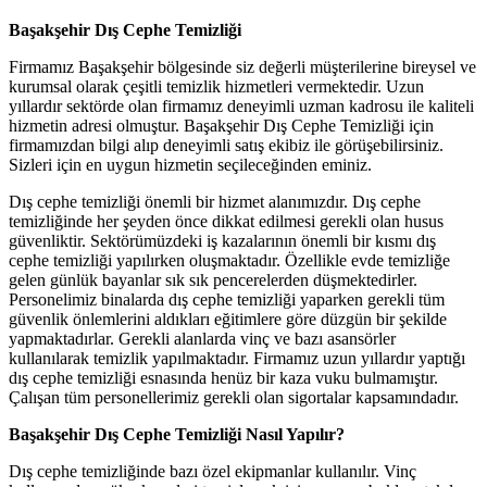
Başakşehir Dış Cephe Temizliği
Firmamız Başakşehir bölgesinde siz değerli müşterilerine bireysel ve
kurumsal olarak çeşitli temizlik hizmetleri vermektedir. Uzun
yıllardır sektörde olan firmamız deneyimli uzman kadrosu ile kaliteli
hizmetin adresi olmuştur. Başakşehir Dış Cephe Temizliği için
firmamızdan bilgi alıp deneyimli satış ekibiz ile görüşebilirsiniz.
Sizleri için en uygun hizmetin seçileceğinden eminiz.
Dış cephe temizliği önemli bir hizmet alanımızdır. Dış cephe
temizliğinde her şeyden önce dikkat edilmesi gerekli olan husus
güvenliktir. Sektörümüzdeki iş kazalarının önemli bir kısmı dış
cephe temizliği yapılırken oluşmaktadır. Özellikle evde temizliğe
gelen günlük bayanlar sık sık pencerelerden düşmektedirler.
Personelimiz binalarda dış cephe temizliği yaparken gerekli tüm
güvenlik önlemlerini aldıkları eğitimlere göre düzgün bir şekilde
yapmaktadırlar. Gerekli alanlarda vinç ve bazı asansörler
kullanılarak temizlik yapılmaktadır. Firmamız uzun yıllardır yaptığı
dış cephe temizliği esnasında henüz bir kaza vuku bulmamıştır.
Çalışan tüm personellerimiz gerekli olan sigortalar kapsamındadır.
Başakşehir Dış Cephe Temizliği Nasıl Yapılır?
Dış cephe temizliğinde bazı özel ekipmanlar kullanılır. Vinç