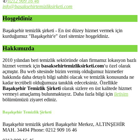
✆
0212 909 16 46
info@basaksehirtemizliksirketi.com
Hoşgeldiniz
Başakşehir temizlik şirketi - En üst düzey hizmet vermek için
kurduğumuz "Başakşehir'e" özel sitemize hoşgeldiniz.
Hakkımızda
2010 yılından beri temizlik sektöründe olan firmamız lokasyon bazlı
hizmet vermek için
basaksehirtemizliksirketi.com
‘u özel olarak
açmıştır. Bu web sitesinde bizim vermiş olduğumuz hizmetler
hakkında daha detaylı bilgi sahibi olacak ve temizlik konusunda ne
kadar tecrübeli olduğumuza tanıklık edeceksiniz. Özellikle
Başakşehir Temizlik Şirketi
olarak sizlere en üst kalitede hizmet
vermeyi amaçlamış bulunmaktayız. Daha fazla bilgi için
iletişim
bölümümüzü ziyaret ediniz.
Başakşehir Temizlik Şirketi
Başakşehir temizlik şirketi Başakşehir Merkez, ALTINŞEHİR
MAH. 34494 Phone: 0212 909 16 46