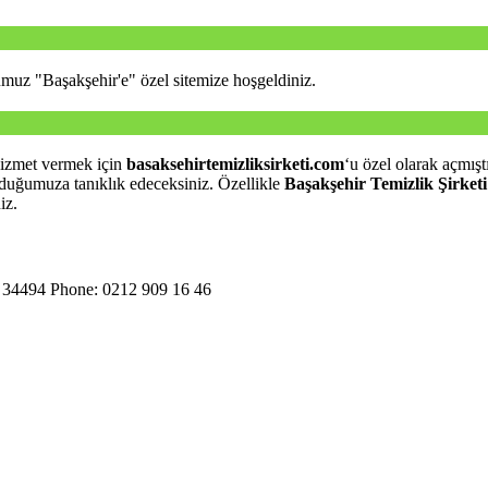
umuz "Başakşehir'e" özel sitemize hoşgeldiniz.
hizmet vermek için
basaksehirtemizliksirketi.com
‘u özel olarak açmış
olduğumuza tanıklık edeceksiniz. Özellikle
Başakşehir Temizlik Şirketi
iz.
 34494 Phone: 0212 909 16 46