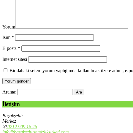
Yorum
İsim
*
E-posta
*
İnternet sitesi
Bir dahaki sefere yorum yaptığımda kullanılmak üzere adımı, e-pos
Arama:
İletişim
Başakşehir
Merkez
✆
0212 909 16 46
info@basaksehirtemizliksirketi.com