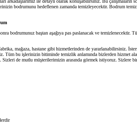
manları arkadaşlarımız ile detaylı olarak konuşabilirsiniz. Bu çalışmalar
 yerinizin bodrumunu hedeflenen zamanda temizleyecektir. Bodrum temizl
orum
 sonra bodrumunuz baştan aşağıya pas paslanacak ve temizlenecektir. Tü
abrika, mağaza, hastane gibi hizmetlerinden de yararlanabilirsiniz. İster
iniz. Tüm bu işlerinizin bitiminde temizlik anlamında bizlerden hizmet a
izleri de mutlu müşterilerimizin arasında görmek istiyoruz. Sizlere bir
lerdir