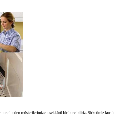
tercih eden müşterilerimize teşekkürü bir borç biliriz. Şirketimiz kuruld