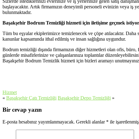
Sizlerde istediklerinizi evlerinize ve iş yerlerinize gelen satış danış
başlayacaktır. Artık firmamızın deneyimli personeli evinizin veya iş
bulunmaktadır.
Başakşehir Bodrum Temizliği hizmeti için iletişime geçmek istiy
Tüm bu eşyalar ekiplerimizce temizlenecek ve çöpe atılacaktır. Daha
kanunlar kapsamında ithal edilmiş ve insan sağlığına uygundur.
Bodrum temizliği dışında firmamızın diğer hizmetleri olan ofis, büro, f
günlerde misafirlerinize ve çalışanlarınıza toplantılar düzenleyebilirs
Başakşehir Bodrum Temizlik hizmeti için bizleri aramayı unutmayınız. S
Hizmet
«
Başakşehir Çatı Temizliği
Başakşehir Depo Temizliği
»
Bir cevap yazın
E-posta hesabınız yayımlanmayacak.
Gerekli alanlar
*
ile işaretlenmiş